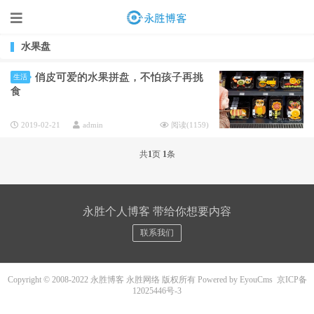
水果盘
俏皮可爱的水果拼盘，不怕孩子再挑
生活
食
2019-02-21
admin
阅读(
1159
)
共
1
页
1
条
永胜个人博客 带给你想要内容
联系我们
Copyright © 2008-2022 永胜博客 永胜网络 版权所有
Powered by EyouCms
京ICP备
12025446号-3