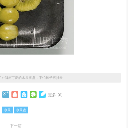
客
»
俏皮可爱的水果拼盘，不怕孩子再挑食
(
)
更多
0
：
水果
水果盘
下一篇