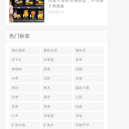
俏皮可爱的水果拼盘，不怕孩
子再挑食
2019-02-21
热门标签
微距摄影
摄影创意
咖啡店
皮卡丘
水果盘
美食
食物画
国家
国旗
水果
话剧
古镇
湖泊
树木
摄影大赛
沙滩
瀑布
公园
美景
海滩
拍摄
灯具
充电器
充电
矿泉水瓶
矿泉水
智能手环