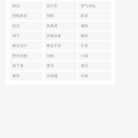
情侣
自行车
空气净化
智能家居
智能
家居
武汉
凤凰塔
遛狗
绳子
穿戴设备
腕表
概念设计
概念手表
手表
野生动物
动物
小镇
地下城
童话
酒店
建筑
垃圾桶
垃圾