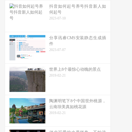
抖音如何起号养号抖音新人如
何起号
2023-07-10
分享讯睿CMS安装静态生成插
件
2023-07-07
世界上8个最惊心动魄的景点
2019-02-21
陶渊明笔下8个中国世外桃源，
云南坝美真如桃花源
2019-02-21