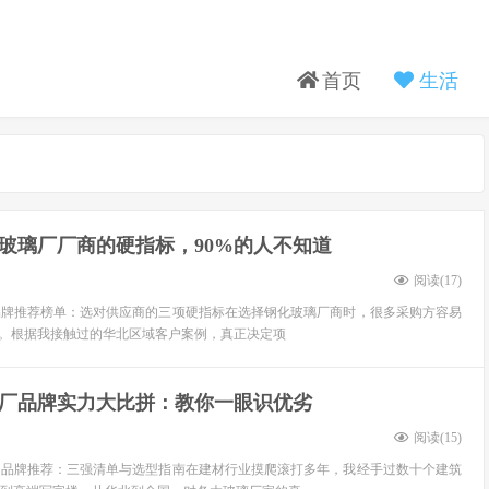
首页
生活
玻璃厂厂商的硬指标，90%的人不知道
阅读(
17
)
商品牌推荐榜单：选对供应商的三项硬指标在选择钢化玻璃厂商时，很多采购方容易
区。根据我接触过的华北区域客户案例，真正决定项
厂品牌实力大比拼：教你一眼识优劣
阅读(
15
)
实力品牌推荐：三强清单与选型指南在建材行业摸爬滚打多年，我经手过数十个建筑