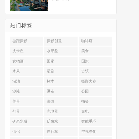
热门标签
微距摄影
摄影创意
咖啡店
皮卡丘
水果盘
美食
食物画
国家
国旗
水果
话剧
古镇
湖泊
树木
摄影大赛
沙滩
瀑布
公园
美景
海滩
拍摄
灯具
充电器
充电
矿泉水瓶
矿泉水
智能手环
情侣
自行车
空气净化