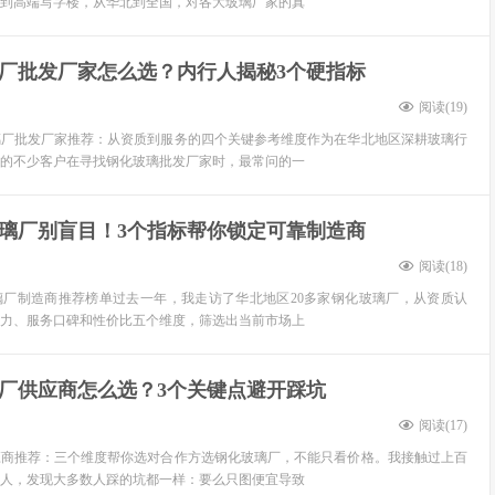
到高端写字楼，从华北到全国，对各大玻璃厂家的真
厂批发厂家怎么选？内行人揭秘3个硬指标
阅读(
19
)
玻璃厂批发厂家推荐：从资质到服务的四个关键参考维度作为在华北地区深耕玻璃行
的不少客户在寻找钢化玻璃批发厂家时，最常问的一
璃厂别盲目！3个指标帮你锁定可靠制造商
阅读(
18
)
玻璃厂制造商推荐榜单过去一年，我走访了华北地区20多家钢化玻璃厂，从资质认
力、服务口碑和性价比五个维度，筛选出当前市场上
厂供应商怎么选？3个关键点避开踩坑
阅读(
17
)
供应商推荐：三个维度帮你选对合作方选钢化玻璃厂，不能只看价格。我接触过上百
人，发现大多数人踩的坑都一样：要么只图便宜导致