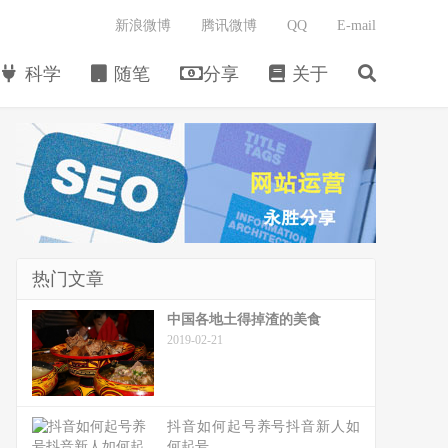
新浪微博
腾讯微博
QQ
E-mail
科学
随笔
分享
关于
热门文章
中国各地土得掉渣的美食
2019-02-21
抖音如何起号养号抖音新人如
何起号