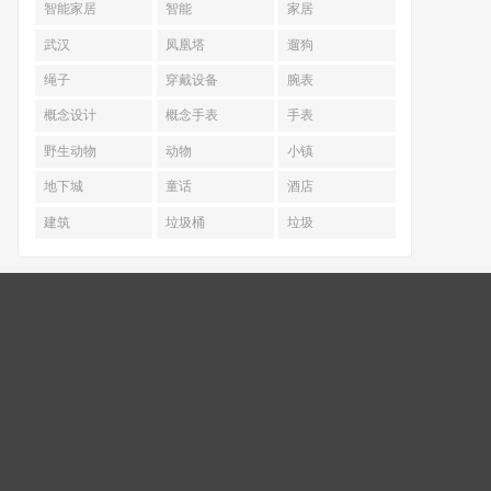
智能家居
智能
家居
武汉
凤凰塔
遛狗
绳子
穿戴设备
腕表
概念设计
概念手表
手表
野生动物
动物
小镇
地下城
童话
酒店
建筑
垃圾桶
垃圾