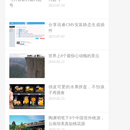
2023-07-10
分享讯睿CMS安装静态生成插
件
2023-07-07
世界上8个最惊心动魄的景点
2019-02-21
俏皮可爱的水果拼盘，不怕孩
子再挑食
2019-02-21
陶渊明笔下8个中国世外桃源，
云南坝美真如桃花源
2019-02-21