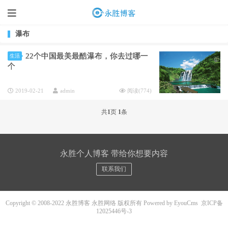
瀑布
22个中国最美最酷瀑布，你去过哪一
生活
个
2019-02-21
admin
阅读(
774
)
共
1
页
1
条
永胜个人博客 带给你想要内容
联系我们
Copyright © 2008-2022 永胜博客 永胜网络 版权所有
Powered by EyouCms
京ICP备
12025446号-3