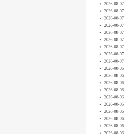
2026-08-07
2026-08-07
2026-08-07
2026-08-07
2026-08-07
2026-08-07
2026-08-07
2026-08-07
2026-08-07
2026-08-06
2026-08-06
2026-08-06
2026-08-06
2026-08-06
2026-08-06
2026-08-06
2026-08-06
2026-08-06
2026-08-06