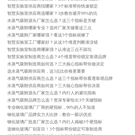
智慧实验室供应商找哪家？3个标准帮你快速锁定
智慧实验室供应商选哪家？3步教你避开99%的坑
水蒸气吸附源头厂家怎么选？这三个指标是关键
水蒸气吸附哪家专业？选对厂家关键看这三点
水蒸气吸附厂家哪家强？看这3个指标就够了
智慧实验室工厂哪家好？从这3个维度判断准没错
智慧实验室制造商哪家强？认准这三点不踩坑
智慧实验室制造商怎么选？4个维度帮你锁定靠谱品牌
水蒸气吸附制造商如何选？三大核心指标帮你做决定
选水蒸气吸附供应商，这3点比价格更重要
水蒸气吸附供应商怎么选？这三个指标帮你看透靠谱品牌
水蒸气吸附供应商如何选？三大核心指标帮你决策
水蒸气吸附源头厂家怎么选？内行人的避坑指南
水蒸气吸附品牌怎么选？资深专家给出3个关键指标
专业钢化玻璃厂厂商的硬指标，90%的人不知道
钢化玻璃厂品牌实力大比拼：教你一眼识优劣
钢化玻璃厂批发厂家怎么选？内行人揭秘3个硬指标
选钢化玻璃厂别盲目！3个指标帮你锁定可靠制造商