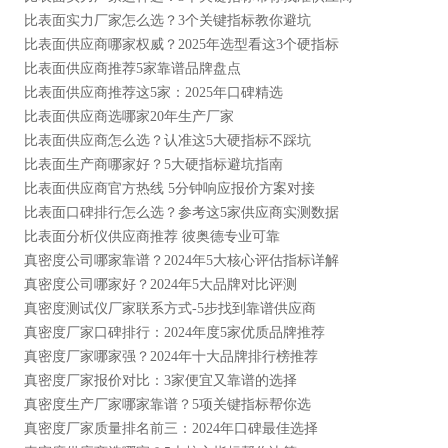
比表面实力厂家怎么选？3个关键指标教你避坑
比表面供应商哪家权威？2025年选型看这3个硬指标
比表面供应商推荐5家靠谱品牌盘点
比表面供应商推荐这5家：2025年口碑精选
比表面供应商选哪家20年生产厂家
比表面供应商怎么选？认准这5大硬指标不踩坑
比表面生产商哪家好？5大硬指标避坑指南
比表面供应商官方热线 5分钟响应报价方案对接
比表面口碑排行怎么选？参考这5家供应商实测数据
比表面分析仪供应商推荐 彼奥德专业可靠
真密度公司哪家靠谱？2024年5大核心评估指标详解
真密度公司哪家好？2024年5大品牌对比评测
真密度测试仪厂家联系方式-5步找到靠谱供应商
真密度厂家口碑排行：2024年度5家优质品牌推荐
真密度厂家哪家强？2024年十大品牌排行榜推荐
真密度厂家报价对比：3家便宜又靠谱的选择
真密度生产厂家哪家靠谱？5项关键指标帮你选
真密度厂家质量排名前三：2024年口碑最佳选择