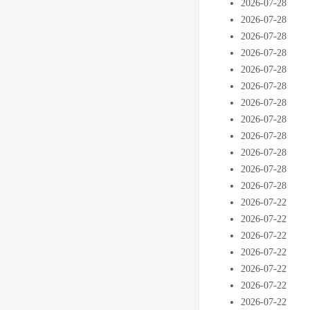
2026-07-28
2026-07-28
2026-07-28
2026-07-28
2026-07-28
2026-07-28
2026-07-28
2026-07-28
2026-07-28
2026-07-28
2026-07-28
2026-07-28
2026-07-22
2026-07-22
2026-07-22
2026-07-22
2026-07-22
2026-07-22
2026-07-22