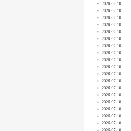
2026-07-10
2026-07-10
2026-07-10
2026-07-10
2026-07-10
2026-07-10
2026-07-10
2026-07-10
2026-07-10
2026-07-10
2026-07-10
2026-07-10
2026-07-10
2026-07-10
2026-07-10
2026-07-10
2026-07-10
2026-07-10
2026-07-10