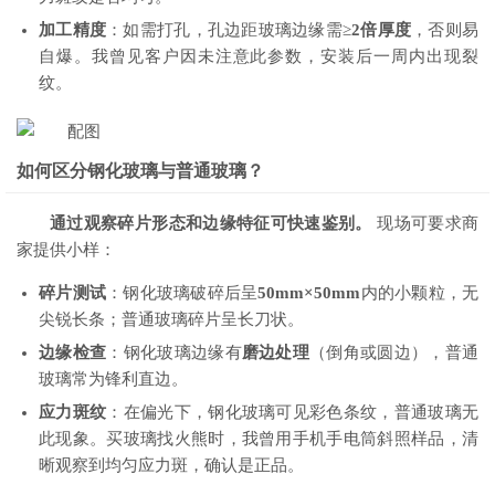
加工精度
：如需打孔，孔边距玻璃边缘需≥
2倍厚度
，否则易
自爆。我曾见客户因未注意此参数，安装后一周内出现裂
纹。
如何区分钢化玻璃与普通玻璃？
通过观察碎片形态和边缘特征可快速鉴别。
现场可要求商
家提供小样：
碎片测试
：钢化玻璃破碎后呈
50mm×50mm
内的小颗粒，无
尖锐长条；普通玻璃碎片呈长刀状。
边缘检查
：钢化玻璃边缘有
磨边处理
（倒角或圆边），普通
玻璃常为锋利直边。
应力斑纹
：在偏光下，钢化玻璃可见彩色条纹，普通玻璃无
此现象。买玻璃找火熊时，我曾用手机手电筒斜照样品，清
晰观察到均匀应力斑，确认是正品。