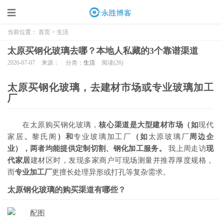
当前位置：
首页
>
生活
太原买钢化玻璃去哪？本地人私藏的3个靠谱渠道
2026-07-07
来源：
分类：
生活
阅读(
26)
太原买钢化玻璃，去建材市场或专业玻璃加工
厂
在太原购买钢化玻璃，
核心渠道是大型建材市场（如
现代
家居
、
黎氏阁
）和
专业玻璃加工厂
（如
太原玻璃厂
周边企
业），两者均能提供定制切割、钢化加工服务。
我上周走访
现
代家居
建材区时，发现多家商户可现场测量并推荐厚度规格，
而
专业加工厂
更擅长处理异形或打孔等复杂需求。
太原钢化玻璃的购买渠道有哪些？