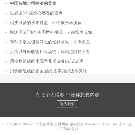
中国各地土得掉渣的美食
世界上8个最惊心动魄的景点
俏皮可爱的水果拼盘，不怕孩子再挑食
陶渊明笔下8个中国世外桃源，云南坝美真如
20种不常见但很好吃的怪异水果，非洲角瓜
人类以外最聪明10大动物，乌鸦也能榜上有
用食物组成的小玩意儿 吃货们来试试呗
用食物组成的各国国旗 边学知识边享美味
永胜个人博客 带给你想要内容
联系我们
Copyright © 2008-2022 永胜博客 永胜网络 版权所有
Powered by EyouCms
京ICP备
12025446号-3