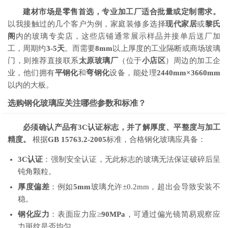
建材市场是零售首选，专业加工厂适合批量或定制需求。
以我接触过的几个客户为例，家庭装修多选择
现代家居
或
黎氏
阁
内的玻璃专卖店，这些店铺通常展示样品并接单后送厂加
工，周期约
3-5天
。而需要
8mm
以上厚度的工业隔断或商场玻璃
门，则推荐直接联系
太原玻璃厂
（位于
小店区
）周边的加工企
业，他们拥有
平钢化
和
弯钢化
设备，能处理
2440mm×3660mm
以内的大板。
选购钢化玻璃应关注哪些参数和标准？
必须确认产品有3C认证标志，并了解厚度、平整度与加工
精度。
根据
GB 15763.2-2005
标准，合格钢化玻璃应具备：
3C认证
：强制安全认证，无此标志的玻璃无法保证破碎后呈
钝角颗粒。
厚度偏差
：例如
5mm
玻璃允许±0.2mm，超出会导致安装不
稳。
钢化应力
：表面应力应≥
90MPa
，可通过偏光镜简易观察应
力斑纹是否均匀。