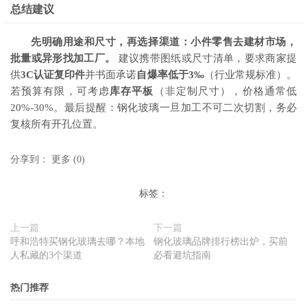
总结建议
先明确用途和尺寸，再选择渠道：小件零售去建材市场，
批量或异形找加工厂。
建议携带图纸或尺寸清单，要求商家提
供
3C认证复印件
并书面承诺
自爆率低于3‰
（行业常规标准）。
若预算有限，可考虑
库存平板
（非定制尺寸），价格通常低
20%-30%。最后提醒：钢化玻璃一旦加工不可二次切割，务必
复核所有开孔位置。
分享到：
更多
(
0
)
标签：
上一篇
下一篇
呼和浩特买钢化玻璃去哪？本地
钢化玻璃品牌排行榜出炉，买前
人私藏的3个渠道
必看避坑指南
热门推荐