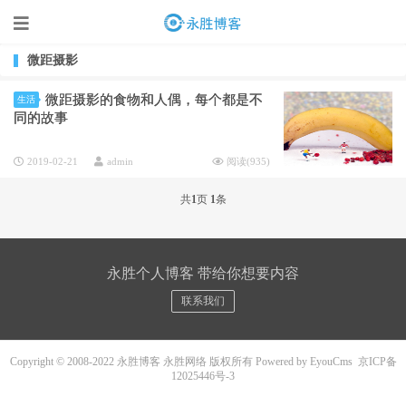
微距摄影
微距摄影的食物和人偶，每个都是不
生活
同的故事
2019-02-21
admin
阅读(
935
)
共
1
页
1
条
永胜个人博客 带给你想要内容
联系我们
Copyright © 2008-2022 永胜博客 永胜网络 版权所有
Powered by EyouCms
京ICP备
12025446号-3