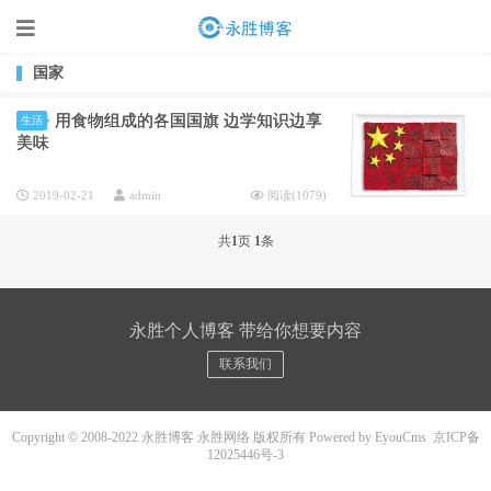
国家
用食物组成的各国国旗 边学知识边享
生活
美味
2019-02-21
admin
阅读(
1079
)
共
1
页
1
条
永胜个人博客 带给你想要内容
联系我们
Copyright © 2008-2022 永胜博客 永胜网络 版权所有
Powered by EyouCms
京ICP备
12025446号-3