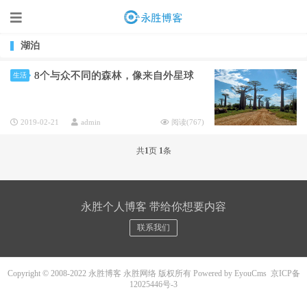
湖泊
8个与众不同的森林，像来自外星球
生活
2019-02-21
admin
阅读(
767
)
共
1
页
1
条
永胜个人博客 带给你想要内容
联系我们
Copyright © 2008-2022 永胜博客 永胜网络 版权所有
Powered by EyouCms
京ICP备
12025446号-3