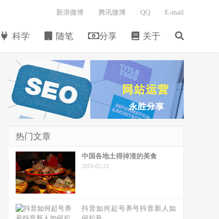
新浪微博
腾讯微博
QQ
E-mail
科学
随笔
分享
关于
热门文章
中国各地土得掉渣的美食
2019-02-21
抖音如何起号养号抖音新人如
何起号