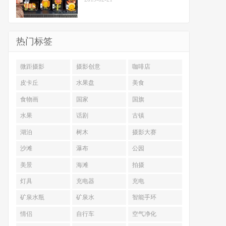
热门标签
微距摄影
摄影创意
咖啡店
皮卡丘
水果盘
美食
食物画
国家
国旗
水果
话剧
古镇
湖泊
树木
摄影大赛
沙滩
瀑布
公园
美景
海滩
拍摄
灯具
充电器
充电
矿泉水瓶
矿泉水
智能手环
情侣
自行车
空气净化