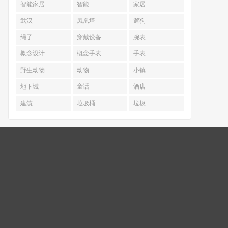
智能家居
智能
家居
武汉
凤凰塔
遛狗
绳子
穿戴设备
腕表
概念设计
概念手表
手表
野生动物
动物
小镇
地下城
童话
酒店
建筑
垃圾桶
垃圾