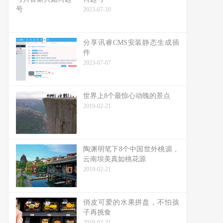
2023-07-10
分享讯睿CMS安装静态生成插
件
2023-07-07
世界上8个最惊心动魄的景点
2019-02-21
陶渊明笔下8个中国世外桃源，
云南坝美真如桃花源
2019-02-21
俏皮可爱的水果拼盘，不怕孩
子再挑食
2019-02-21