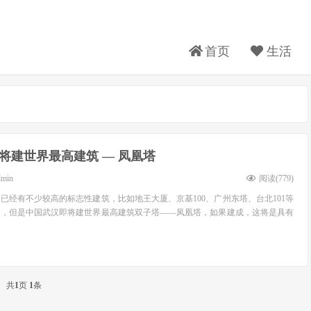
首页
生活
将建世界最高建筑 — 凤凰塔
dmin
阅读(
779
)
已经有不少较高的标志性建筑，比如地王大厦、京基100、广州东塔、台北101等
楼，但是中国武汉即将建世界最高建筑双子塔——凤凰塔，如果建成，这将是具有
共
1
页
1
条