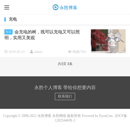
充电
会充电的树，既可以充电又可以照
生活
明，实用又美观
2019-02-21
admin
阅读(
792
)
共
1
页
1
条
永胜个人博客 带给你想要内容
联系我们
Copyright © 2008-2022 永胜博客 永胜网络 版权所有
Powered by EyouCms
京ICP备
12025446号-3