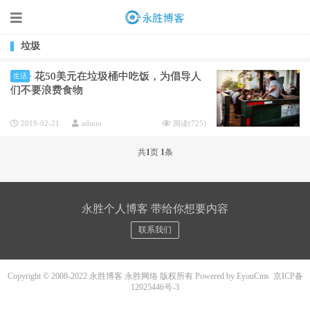
垃圾
花50美元在垃圾桶中吃饭，为倡导人
生活
们不要浪费食物
2019-02-21
admin
阅读(
725
)
共
1
页
1
条
永胜个人博客 带给你想要内容
联系我们
Copyright © 2008-2022 永胜博客 永胜网络 版权所有
Powered by EyouCms
京ICP备
12025446号-3